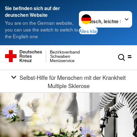
Sie befinden sich auf der
Sprache wechseln zu
deutschen Website
You are on the German website,
you can use the switch to switch to
Alles klar
the English one
Bezirksverband
Schwaben
Menüservice
Selbst-Hilfe für Menschen mit der Krankheit
Multiple Sklerose