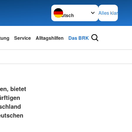
Sprache wechseln zu
Alles klar
tung
Service
Alltagshilfen
Das BRK
en, bietet
rftigen
tschland
Deutschen