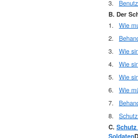
Benutz
B. Der Sc
Wie mu
Behand
Wie si
Wie si
Wie si
Wie mü
Behand
Schutz 
C.
Schutz
Soldaten