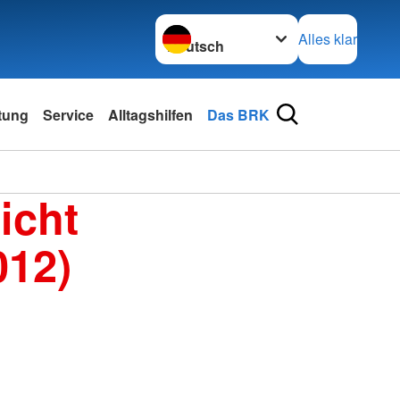
Sprache wechseln zu
Alles klar
tung
Service
Alltagshilfen
Das BRK
icht
012)