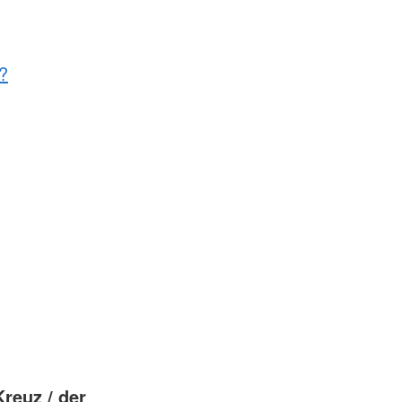
?
reuz / der