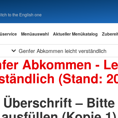
tch to the English one
üservice
Menüauswahl
Aktueller Menükatalog
Zuberei
Genfer Abkommen leicht verständlich
fer Abkommen - Le
ständlich (Stand: 2
Überschrift – Bitte
ausfüllen (Kopie 1)