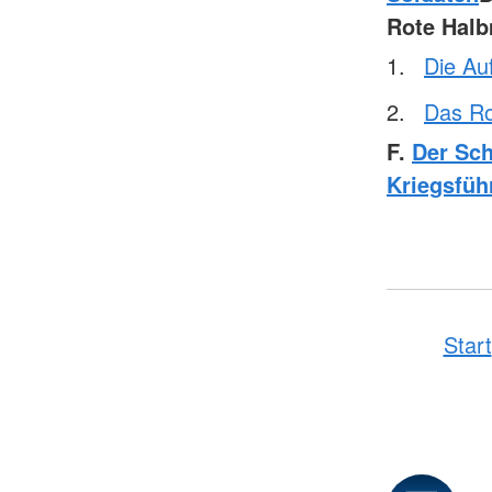
Rote Hal
Die Au
Das Ro
F.
Der Sch
Kriegsfüh
Start