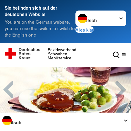
Sie befinden sich auf der
Sprache wechseln zu
deutschen Website
You are on the German website,
you can use the switch to switch to
Alles klar
the English one
Bezirksverband
Schwaben
Menüservice
Sprache wechseln zu