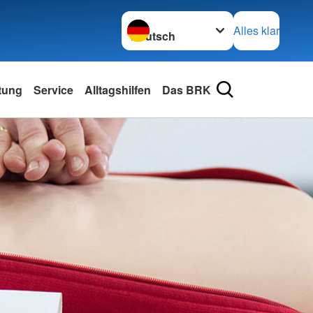
Sprache wechseln zu
Alles klar
tung
Service
Alltagshilfen
Das BRK